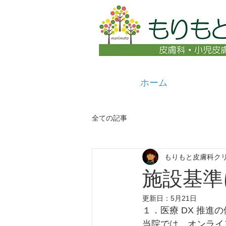
ホーム
全ての記事
もりもと皮膚科ク
施設基準
更新日：
5月21日
１．医療 DX 推進
当院では、オンライ