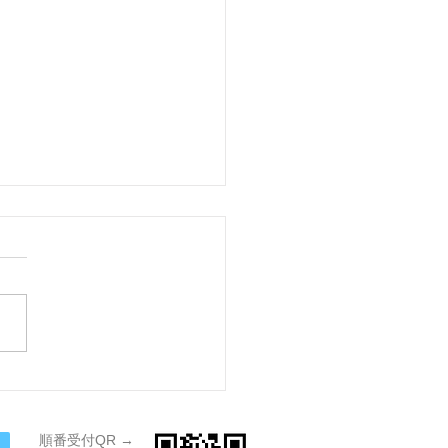
不良時の受診について
不良（カゼ症状）時は受診を
えいただいております。体調
復したあとの、受診の基準
以下の通りです。 体調不調
ゼ症状）後の受診の基準
発症日（発熱があった場合は
日）を0日目として、5日が
している （今日は6日目以降
​順番受付QR →