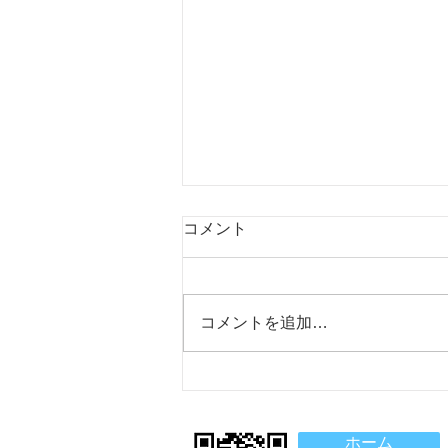
施設基準に関する掲示
コメント
１．電子的診療情報連携体制の整
備に関する取組事項 当院では、
オンライン資格確認により取得し
コメントを追加…
た診療情報・薬剤情報を実際に診
療に活用可能な体制を整備し、電
子処方箋及び電子カルテ共有サー
ビスの活用など医療DXを推進す
ることで質の高い医療の提供を行
ホーム