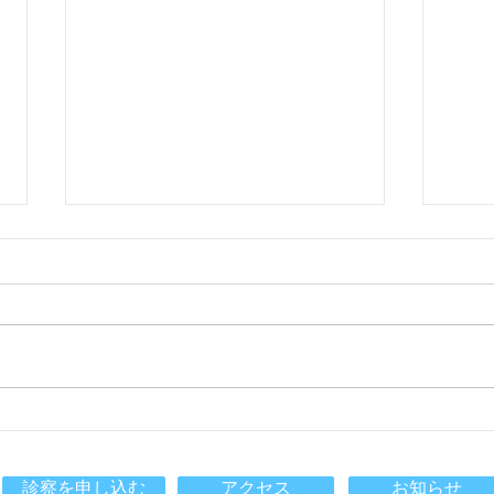
お知らせ画面が移動します
体調
診療や休診などについて、この画
体調
面でお知らせしてきました。 今
お控
後は、予約システムのお知らせ画
が回
面で通知します。
は、
https://morimotohifuka.mdja.jp/ こ
（カ
ちらからご確認ください。
１．
発熱
経過
診察を申し込む
アクセス
お知らせ