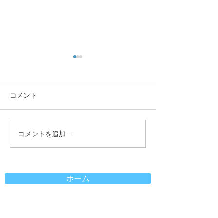
施設基準に関する掲示
お知らせ画面が
す
１．医療 DX 推進の体制に関
する取組事項 当院では、オン
診療や休診などに
コメント
ライン資格確認により取得し
の画面でお知らせ
た診療情報・薬剤情報を実際
た。 今後は、予
に診療に活用可能な体制を整
お知らせ画面で通
コメントを追加…
備し、電子処方箋及び電子カ
https://morimotohif
ルテ共有サービスの活用など
/ こちらからご確
医療DXを推進することで質
い。
の高い医療の提供を行う診療
ホーム
体制構築に努めています。
【当院での取り組み事項】
１）レセプトオンライン請求