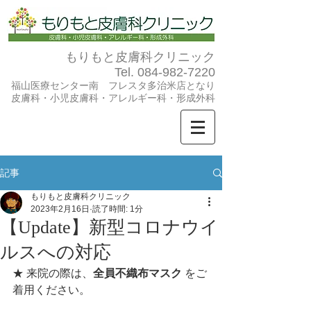
もりもと皮膚科クリニック
Tel.
084-982-7220
福山医療センター南 フレスタ多治米店となり
​皮膚科・小児皮膚科・アレルギー科・形成外科
記事
もりもと皮膚科クリニック
2023年2月16日
読了時間: 1分
【Update】新型コロナウイ
ルスへの対応
★ 来院の際は、
全員不織布マスク
 をご
着用ください。