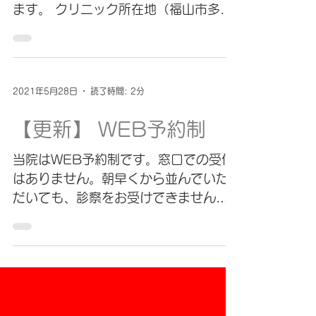
ます。 クリニック所在地（福山市多治
米町）について 朝 8:00 の時点で「警
戒レベル４」のとき 午前・午後とも臨
時休診します。 昼 13:30 の時点で
「警戒レベル４」のとき 午後臨時休診
2021年5月28日
読了時間: 2分
します。...
【更新】 WEB予約制
当院はWEB予約制です。窓口での受付
はありません。朝早くから並んでいた
だいても、診察をお受けできません。
ご了承ください。 診察をご希望の際
は、WEBから診察申込をしてくださ
い。 窓口での直接受付はありません。
電話での受付もありません。...